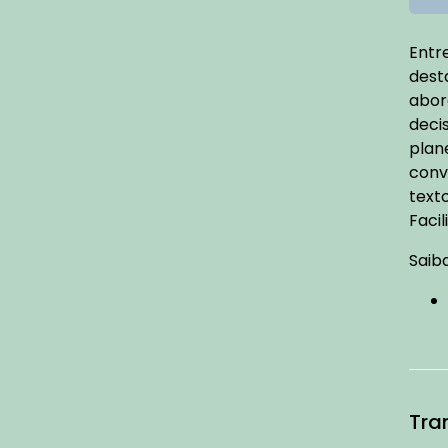
Entr
dest
abor
deci
plan
conv
text
Facil
Saib
Tra