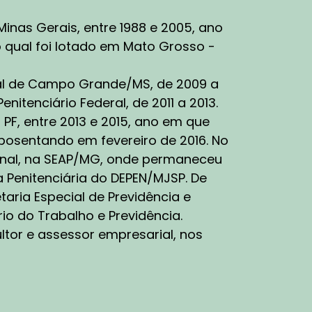
leiro, muitas vezes em diferentes agências,
eligência, ou mesmo dentro dos ministérios
inas Gerais, entre 1988 e 2005, ano
nseguir ter mais êxito nas operações é de
 qual foi lotado em Mato Grosso -
orças diferentes alinhar esse ponto e
tentar contribuir com agências, como a
deral de Campo Grande/MS, de 2009 a
ços consulares que podem muitas vezes
 que podem colaborar com o Brasil, no caso,
nitenciário Federal, de 2011 a 2013.
nacionais.
F, entre 2013 e 2015, ano em que
posentando em fevereiro de 2016. No
ços no mundo, por exemplo, o combate à
ional, na SEAP/MG, onde permaneceu
s que já têm uma série de hashes de imagens
ia Penitenciária do DEPEN/MJSP. De
s na dark web de eventuais exploradores
aços daqueles atacantes e se já são
ria Especial de Previdência e
é de suma importância!
rio do Trabalho e Previdência.
ultor e assessor empresarial, nos
lnerabilidades e antecipar ações contra