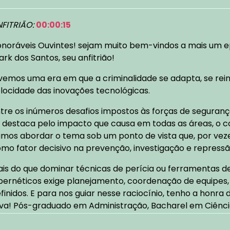
FITRIÃO:
00:00:15
noráveis Ouvintes! sejam muito bem-vindos a mais um e
ark dos Santos, seu anfitrião!
vemos uma era em que a criminalidade se adapta, se re
locidade das inovações tecnológicas.
tre os inúmeros desafios impostos às forças de segurança
 destaca pelo impacto que causa em todas as áreas, o c
mos abordar o tema sob um ponto de vista que, por veze
mo fator decisivo na prevenção, investigação e repressã
is do que dominar técnicas de perícia ou ferramentas de 
bernéticos exige planejamento, coordenação de equipes,
finidos. E para nos guiar nesse raciocínio, tenho a honr
lva! Pós-graduado em Administração, Bacharel em Ciênc
rense Digital, autor do artigo TECNOLOGIA NA LUTA CONTR