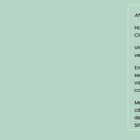
AN
Ho
Cl
Vi
ve
En
se
va
co
Ma
ci
de
Si
Fo