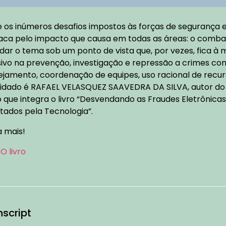
e os inúmeros desafios impostos às forças de segurança e 
aca pelo impacto que causa em todas as áreas: o combat
dar o tema sob um ponto de vista que, por vezes, fica à
sivo na prevenção, investigação e repressão a crimes co
ejamento, coordenação de equipes, uso racional de recur
idado é RAFAEL VELASQUEZ SAAVEDRA DA SILVA, autor do a
o que integra o livro “Desvendando as Fraudes Eletrônic
itados pela Tecnologia”.
a mais!
O livro
nscript