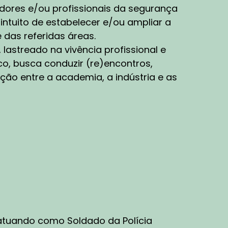
ão, esse é um ponto super importante
dores e/ou profissionais da segurança
ralmente, conceito de HASH, você tem uma
 intuito de estabelecer e/ou ampliar a
lo mercado como soluções que vão garantir
 das referidas áreas.
almente, quando a gente pensa em etapas,
lastreado na vivência profissional e
 etapa processual que também tem que ser
agências que vão estar envolvidas naquela
co, busca conduzir (re)encontros,
uela evidência para, de fato, dentro da
ção entre a academia, a indústria e as
a.
onteiras geográficas e institucionais.
 para coordenar esforços entre diferentes
imes são transnacionais! Assim como, por
drogas, mas, quando a gente pensa em
tá na Ásia ou mesmo no Brasil. Então, você
, atuando como Soldado da Polícia