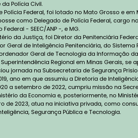
m que coordenar ações dentro do próprio território brasi
 da Polícia Civil.
jam elas polícia judiciária, polícia militar, na área de int
Polícia Federal, foi lotado no Mato Grosso e em M
blicos, esse tipo de relacionamento entre forças para co
sse como Delegado de Polícia Federal, cargo no
ma importância! Às vezes, mesmo alvos em comum para f
ito Federal - SEEC/ANP -, e MG.
ordenar é uma ação importante! No caso internacional, 
tério da Justiça, foi Diretor da Penitenciária Fe
ópria Interpol, ou mesmo a partir de embaixadas, servi
ordenar ações com oficiais de ligação e outras agências
r Geral de Inteligência Penitenciária, do Sistema Pe
r exemplo, de investigações com alvos e atacantes inter
denador Geral de Tecnologia da Informação da P
 Superintendência Regional em Minas Gerais, se a
se talvez seja um dos maiores desafios, mas já há esfor
iou jornada na Subsecretaria de Segurança Pris
dofilia e exploração sexual infantil, bases internacionai
019, ano em que assumiu a Diretoria de Inteligênc
e já são comumente utilizadas, ou mesmo identificadore
xuais de crianças. Essas bases já permitem identificar tr
0 a setembro de 2022, cumpriu missão na Secreta
nhecidos internacionalmente. Então, essa colaboração 
istério da Economia e, posteriormente, no Ministé
iro de 2023, atua na iniciativa privada, como cons
FITRIÃO:
00:08:49
teligência, Segurança Pública e Tecnologia.
mo a gestão de riscos pode ser aplicada para reduzir vu
eaças digitais antes que elas se concretizem?