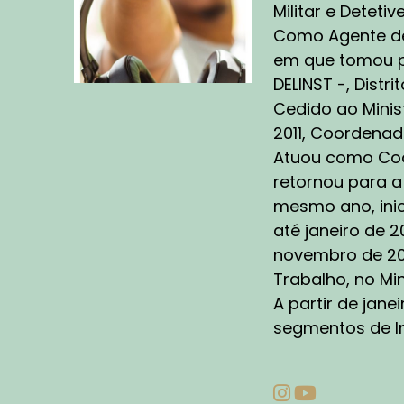
te
Militar e Detetive
se
Como Agente de 
pú
em que tomou po
su
DELINST -, Distr
co
Cedido ao Minis
pr
co
2011, Coordenado
po
Atuou como Coor
retornou para a
Es
mesmo ano, inic
pe
até janeiro de 2
qu
se
novembro de 202
co
Trabalho, no Min
A partir de jane
AN
segmentos de In
Co
am