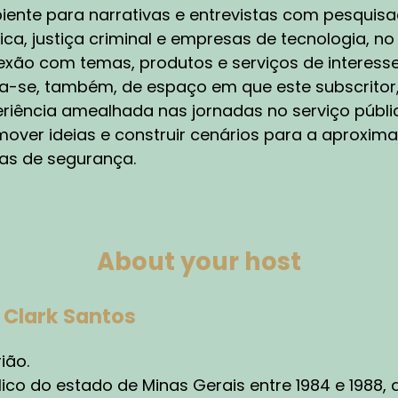
ssa lei que nós chamamos de Pacote Anticorrupção. Ent
ente para narrativas e entrevistas com pesquisa
sse processo: garantir a cadeia de custódia! E, aí, natu
ica, justiça criminal e empresas de tecnologia, no
uipe certificada, soluções principalmente validadas pe
xão com temas, produtos e serviços de interesse
e essa evidência seja feita da melhor maneira e, natur
a-se, também, de espaço em que este subscritor, 
cê tem essa etapa tecnológica que eu citei e tem uma
ita da melhor forma possível e organizada com todas as 
riência amealhada nas jornadas no serviço públi
ividade. E, depois, garantir o correto armazenamento daq
over ideias e construir cenários para a aproxima
rsecução penal, garantir a validade jurídica daquela prov
as de segurança.
FITRIÃO:
00:06:47
bemos que crimes digitais frequentemente ultrapassam fr
ais mecanismos de gestão você considera mais eficazes
About your host
gãos e até mesmo países?
ONVIDADO:
00:07:05
Clark Santos
sa é uma pergunta muito boa, porque muitas vezes os cr
emplo, crimes de hoje em dia, tráfico internacional de 
ião.
imes digitais, o atacante muitas vezes está na Europa, es
blico do estado de Minas Gerais entre 1984 e 1988