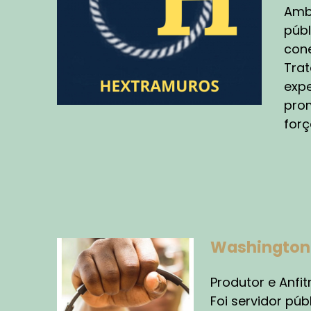
de
Ambi
ne
públ
eq
cone
qu
Trat
vo
fe
expe
at
prom
pe
forç
AN
Sa
Qu
ór
C
Washington 
Es
ex
Produtor e Anfitr
cr
Foi servidor pú