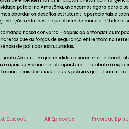
pois de entendermos os impactos diretos da insurgência
ividade policial na Amazônia, avançamos agora para o s
mos abordar os desafios estruturais, operacionais e te
ganizações criminosas que atuam de maneira híbrida e so
tomando nossa conversa - depois de entender os impact
ncretas que as forças de segurança enfrentam no terreno
sência de políticas estruturadas.
rgento Alisson; em que medida a escassez de infraestrutu
ixo apoio governamental impactam o combate à expansã
 tornam mais desafiadores aos policiais que atuam na re
ONVIDADO:
00:01:37
grande problema que nós enfrentamos aqui na Amazônia
tuação da extensão territorial! Eu creio que essa falsa in
vil e militar - mas, as Forças Armadas, no qual obtém des
 creio que realmente haveria uma grande mudança de pre
xt Episode
All Episodes
Previous Epis
esso! Pude observar, por uma visita institucional ao Cen