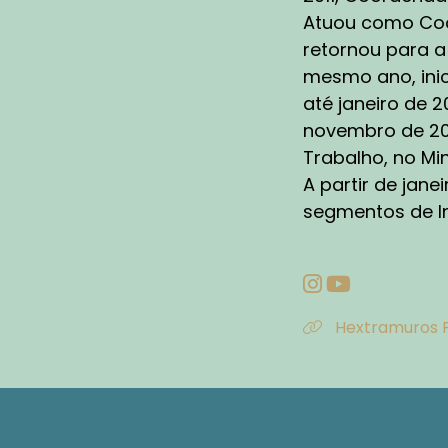
ne
Atuou como Coor
um
retornou para a
é 
mesmo ano, inic
in
até janeiro de 2
co
se
novembro de 202
Am
Trabalho, no Min
um
A partir de jane
co
segmentos de In
de
AN
Re
Hextramuros 
de
C
Cr
in