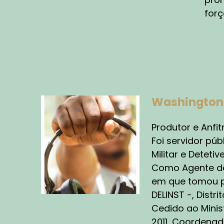
AN
forç
O 
na
C
Em
re
Washington 
qu
fr
Produtor e Anfitr
gr
Foi servidor pú
no
Militar e Detetive
ac
Como Agente de 
co
en
em que tomou po
ex
DELINST -, Distr
qu
Cedido ao Minis
re
2011, Coordenado