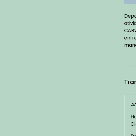
Depo
ativ
CARV
enfr
manei
Tra
AN
Ho
Cl