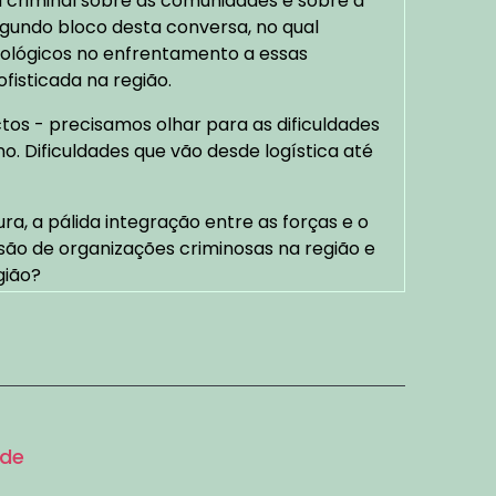
 criminal sobre as comunidades e sobre a
egundo bloco desta conversa, no qual
cnológicos no enfrentamento a essas
fisticada na região.
os - precisamos olhar para as dificuldades
. Dificuldades que vão desde logística até
ra, a pálida integração entre as forças e o
o de organizações criminosas na região e
gião?
 - e sempre vamos enfrentar - é a
tegração das forças - não só entre polícia
sa tecnologia, dessa estrutura de cobertura,
sença do Estado nesses locais de difícil
ode
tro de Georreferenciamento do Exército e,