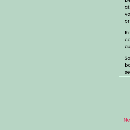
De
at
va
or
Re
co
au
Sa
ba
se
C
O 
si
ci
eu
Ne
ac