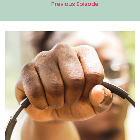
Previous Episode
Emenda Constitucional número cento e
quatro/dois mil e dezenove, que criou a Polícia
Penal reconhecendo um ator antes
invisibilizado e colocando pela primeira vez o
sistema prisional dentro do arcabouço
constitucional das forças de segurança pública.
Mas, como chegamos até aqui? O que significa,
de fato, constitucionalizar a polícia penal?
Quais são os desafios para transformar essa
conquista normativa em política pública
efetiva, capaz de reordenar poderes, reduzir
vulnerabilidades e devolver ao Estado o
controle de seus próprios espaços?
Para explorar essa travessia - histórica,
institucional e operacional - recebemos
Roniewerton Pacheco, policial penal, autor do
artigo “Analisando o Sistema Prisional Brasileiro
e a Criação da Polícia Penal: Desafios e