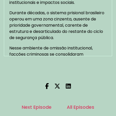
institucionais e impactos sociais.
Durante décadas, o sistema prisional brasileiro
operou em uma zona cinzenta, ausente de
prioridade governamental, carente de
estrutura e desarticulado do restante do ciclo
de segurança pública.
Nesse ambiente de omissão institucional,
facções criminosas se consolidaram
aprofundaram sua influência e transformaram
unidades prisionais inteiras em centros de
comando, logística e expansão territorial. Ou
seja; não foi o crime organizado que descobriu o
cárcere, foi o Estado que o abandonou!
É nesse contexto de vulnerabilidade estrutural
que emerge a discussão sobre a necessidade
Next Episode
All Episodes
de redefinir o papel do Estado dentro dos
estabelecimentos penais, culminando na