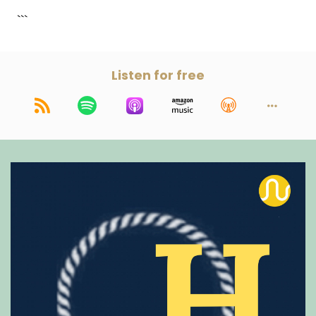
que eram estabelecidos em diversas cidades
```
que estavam surgindo nos primeiros povoados
da sociedade brasileira e, junto a essas
unidades existiam locais para recolhimento de
infratores e de escravos infratores, que era a
Listen for free
grande maioria da população carcerária
nesses primórdios! As prisões eram muito
improvisadas. Os castigos físicos
predominavam sobre o encarcerado e os
crimes mais comuns eram furtos, rebeliões de
escravos, delitos religiosos e até morais, que
eram sancionados com recolhimento a esses
locais. Esse período vai até mil oitocentos e
vinte e dois, com a Independência do Brasil.
Com o advento do Império, de mil oitocentos e
vinte e dois a mil oitocentos e oitenta e nove, o
sistema prisional começa a tomar forma.
Temos a primeira Constituição do Brasil e é