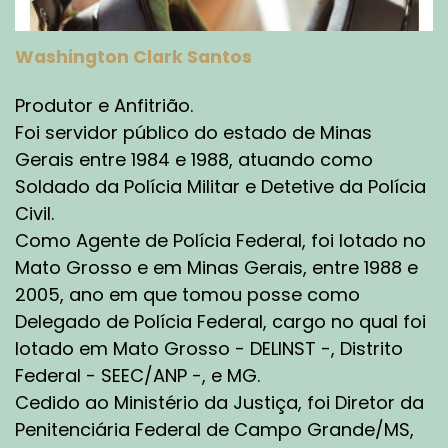
casas prisionais com uma estrutura bem maior,
que é o caso do Carandiru, da Casa de
Correção de Porto Alegre. Temos um sistema
Washington Clark Santos
prisional moldado e onde necessita de uma
figura mais especializada. Então, no início dos
Produtor e Anfitrião.
anos setenta, surge a figura do agente prisional,
Foi servidor público do estado de Minas
o agente penitenciário. Esse período, também,
Gerais entre 1984 e 1988, atuando como
nos traz um marco significativo no sistema
Soldado da Polícia Militar e Detetive da Polícia
prisional, que é o contexto de recolhimento.
Civil.
Nós começamos a recolher presos políticos
Como Agente de Polícia Federal, foi lotado no
junto com aqueles elementos que cometiam os
delitos comuns nessa época. Então, nós temos
Mato Grosso e em Minas Gerais, entre 1988 e
o surgimento, principalmente no Rio de Janeiro,
2005, ano em que tomou posse como
da primeira facção, na Ilha Grande, no Instituto
Delegado de Polícia Federal, cargo no qual foi
Penal Cândido Mendes, da primeira
lotado em Mato Grosso - DELINST -, Distrito
organização criminosa, a chamada Falange
Federal - SEEC/ANP -, e MG.
Vermelha, que evoluiu para Comando
Cedido ao Ministério da Justiça, foi Diretor da
Vermelho. Nós temos, já, neste período, um
Penitenciária Federal de Campo Grande/MS,
outro universo no sistema prisional: um sistema