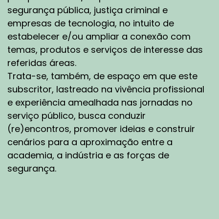
período, se consolida a pena de prisão como
segurança pública, justiça criminal e
uma sanção central. Os crimes, também, não
empresas de tecnologia, no intuito de
evoluem muito: pequenos furtos, prisões
estabelecer e/ou ampliar a conexão com
refletindo o controle social sobre a população
temas, produtos e serviços de interesse das
mais pobre e os negros e onde as prisões
referidas áreas.
reforçavam a hierarquia social e uma
marginalização muito grande! Então, de mil
Trata-se, também, de espaço em que este
quinhentos e trinta e quatro ao início da Era
subscritor, lastreado na vivência profissional
Vargas, em mil novecentos e trinta, nós
e experiência amealhada nas jornadas no
tivemos pouca evolução. Nós saímos do
serviço público, busca conduzir
Período Colonial e, entrando no final do Período
(re)encontros, promover ideias e construir
Imperial, com o guarda prisional sendo oriundo
cenários para a aproximação entre a
da classe militar. Eram os militares que
academia, a indústria e as forças de
administravam os quartéis onde tinham esses
segurança.
locais de recolhimento. Com o advento das
primeiras casas de correção e das primeiras
cadeias públicas que foram surgindo em
diversas cidades, diversas províncias pelo
Brasil, houve a necessidade de se criar uma