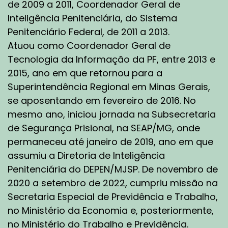
de 2009 a 2011, Coordenador Geral de
prisional já lotado! Isso é uma característica
que o sistema prisional vai trazer do meio dos
Inteligência Penitenciária, do Sistema
anos sessenta até os tempos atuais, que é a
Penitenciário Federal, de 2011 a 2013.
superlotação e a presença das facções!
Atuou como Coordenador Geral de
Tecnologia da Informação da PF, entre 2013 e
Após esse período de ditadura militar e no
2015, ano em que retornou para a
processo de redemocratização do nosso país,
Superintendência Regional em Minas Gerais,
e novamente, o advento de mais uma
Constituição, nós passamos por uma outra
se aposentando em fevereiro de 2016. No
mudança: o sistema prisional já está inchado!
mesmo ano, iniciou jornada na Subsecretaria
Vivemos um caos em todo o Brasil, pelo déficit
de Segurança Prisional, na SEAP/MG, onde
de vagas! Temos ali a explosão da população
permaneceu até janeiro de 2019, ano em que
carcerária, impulsionada por políticas de
assumiu a Diretoria de Inteligência
endurecimento penal que foram adotadas
Penitenciária do DEPEN/MJSP. De novembro de
nessa época. No final dos anos oitenta e os
2020 a setembro de 2022, cumpriu missão na
anos noventa foram o período mais crítico que
Secretaria Especial de Previdência e Trabalho,
nós vivemos no sistema prisional, com o
advento das grandes rebeliões, dos grandes
no Ministério da Economia e, posteriormente,
incidentes em casas prisionais e, esses
no Ministério do Trabalho e Previdência.