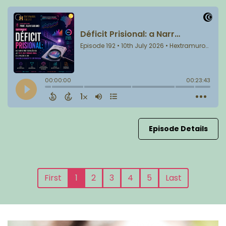
Episode Details
First
1
2
3
4
5
Last