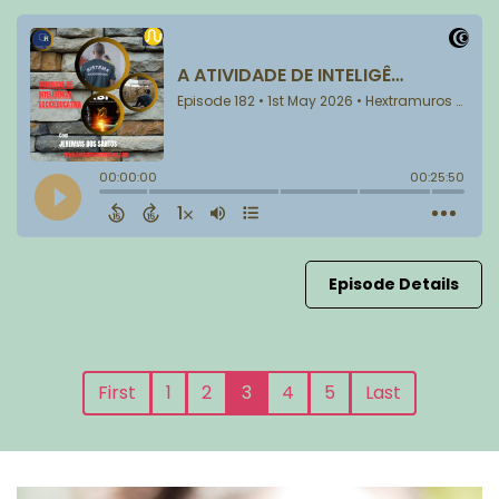
Episode Details
First
1
2
3
4
5
Last